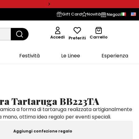
Gift Card
Novità
Negozi
Accedi
Carrello
Preferiti
Festività
Le Linee
Esperienza
ra Tartaruga BB223TA
amica a forma di tartaruga realizzata artigianalmente
a mano, ottima idea regalo per eventi speciali.
Aggiungi confezione regalo