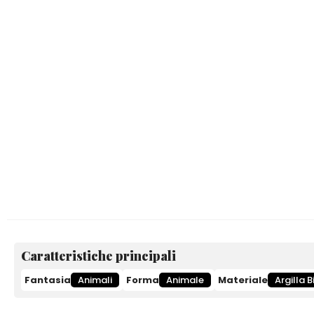
Caratteristiche principali
Fantasia
Animali
Forma
Animale
Materiale
Argilla 