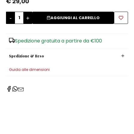
€ 29,00
Zuccheriere
-
+
AGGIUNGI AL CARRELLO
Spedizione gratuita a partire da €100
Spedizione & Reso
Guida alle dimensioni