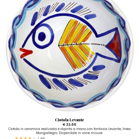
Ciotola Levante
€ 22,00
Ciotola in ceramica realizzata e dipinta a mano con fantasia Levante, linea
Mangiallegro. Disponibile in varie misure.
1
voti