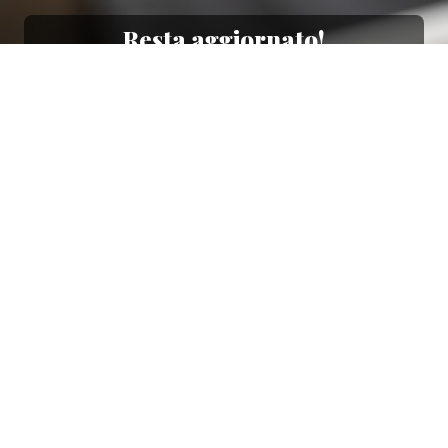
Resta aggiornato!
Registrati adesso alla nostra newsletter per
ricevere il 10% di sconto sul tuo acquisto e le
nostre promozioni!
Iscriviti
Ho letto e accetto le condizioni contenute nella
Privacy Policy
.
Ottimo