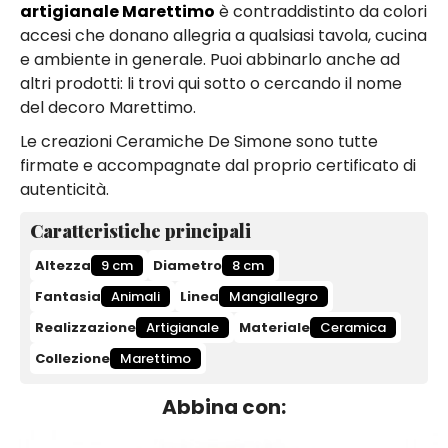
artigianale Marettimo
è contraddistinto da colori
accesi che donano allegria a qualsiasi tavola, cucina
e ambiente in generale. Puoi abbinarlo anche ad
altri prodotti: li trovi qui sotto o cercando il nome
del decoro Marettimo.
Le creazioni Ceramiche De Simone sono tutte
firmate e accompagnate dal proprio certificato di
autenticità.
Caratteristiche principali
Altezza
9 cm
Diametro
8 cm
Fantasia
Animali
Linea
Mangiallegro
Realizzazione
Artigianale
Materiale
Ceramica
Collezione
Marettimo
Abbina con: