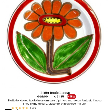
Piatto tondo Linosa
€ 25,00
€ 21,25
- 15%
Piatto tondo realizzato in ceramica e dipinto a mano con fantasia Linosa,
linea Mangiallegro. Disponibile in diverse misure.
3
voti