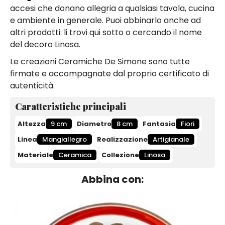
accesi che donano allegria a qualsiasi tavola, cucina
e ambiente in generale. Puoi abbinarlo anche ad
altri prodotti: li trovi qui sotto o cercando il nome
del decoro Linosa.
Le creazioni Ceramiche De Simone sono tutte
firmate e accompagnate dal proprio certificato di
autenticità.
Caratteristiche principali
Altezza
9 cm
Diametro
8 cm
Fantasia
Fiori
Linea
Mangiallegro
Realizzazione
Artigianale
Materiale
Ceramica
Collezione
Linosa
Abbina con: