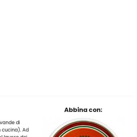
Abbina con:
evande di
 cucina). Ad