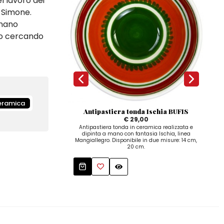
el lavoro dei
e Simone.
onano
o o cercando
eramica
Antipastiera tonda Ischia BUFIS
€ 29,00
Antipastiera tonda in ceramica realizzata e
Cioto
dipinta a mano con fantasia Ischia, linea
c
Mangiallegro. Disponibile in due misure: 14 cm,
20 cm.