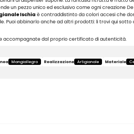
binarli al dispenser sapone. La fantasia ritratta è frutto d
o rende un pezzo unico ed esclusivo come ogni creazione D
igianale Ischia
è contraddistinto da colori accesi che d
e. Puoi abbinarlo anche ad altri prodotti: li trovi qui sott
 accompagnate dal proprio certificato di autenticità.
inea
Mangiallegro
Realizzazione
Artigianale
Materiale
C