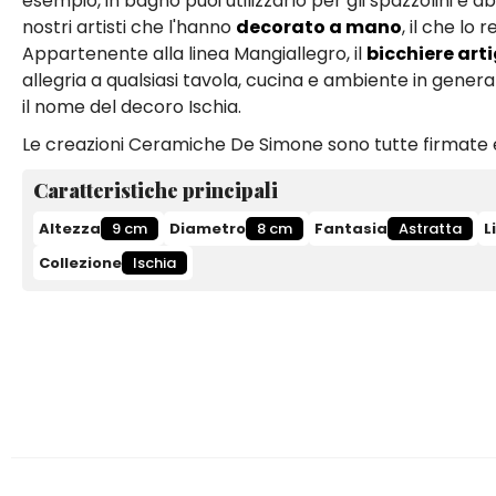
esempio, in bagno puoi utilizzarlo per gli spazzolini e ab
nostri artisti che l'hanno
decorato a mano
, il che l
Appartenente alla linea Mangiallegro, il
bicchiere art
allegria a qualsiasi tavola, cucina e ambiente in general
il nome del decoro Ischia.
Le creazioni Ceramiche De Simone sono tutte firmate e
Caratteristiche principali
Altezza
9 cm
Diametro
8 cm
Fantasia
Astratta
L
Collezione
Ischia