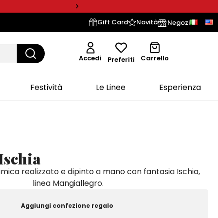
Gift Card
Novità
Negozi
Accedi
Carrello
Preferiti
Festività
Le Linee
Esperienza
Ischia
amica realizzato e dipinto a mano con fantasia Ischia,
linea Mangiallegro.
Aggiungi confezione regalo