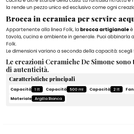
cucina e altre stanze della casa. La fantasia ritratta è f
la rende un pezzo unico ed esclusivo come ogni creaz
Brocca in ceramica per servire acq
Appartenente alla linea Folk, la
brocca artigianale
è 
tavola, cucina e ambiente in generale. Puoi abbinarla an
Folk.
Le dimensioni variano a seconda della capacità: scegli fr
Le creazioni Ceramiche De Simone sono t
di autenticità.
Caratteristiche principali
Capacità
1 lt
Capacità
500 ml
Capacità
2 lt
Fan
Materiale
Argilla Bianca