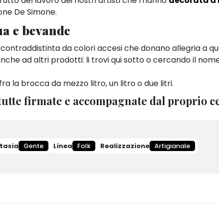
rutto del lavoro dei nostri artisti che l'hanno
decorata a
ione De Simone.
ua e bevande
contraddistinta da colori accesi che donano allegria a qua
che ad altri prodotti: li trovi qui sotto o cercando il no
a la brocca da mezzo litro, un litro o due litri.
utte firmate e accompagnate dal proprio ce
tasia
Gente
Linea
Folk
Realizzazione
Artigianale