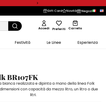
Gift Card
Novità
Negozi
Accedi
Carrello
Preferiti
Festività
Le Linee
Esperienza
lk BR107FK
la bianca realizzata e dipinta a mano della linea Folk
e dimensioni con capacità da mezzo litro, un litro o due
litri.