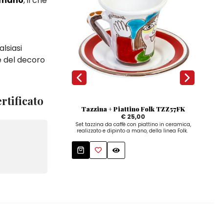
 mano
, il che
lsiasi
me del decoro
rtificato
Tazzina + Piattino Folk TZZ57FK
V
€ 25,00
Set tazzina da caffè con piattino in ceramica,
realizzato e dipinto a mano, della linea Folk.
arti
art