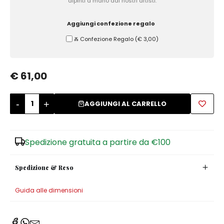
dipinti a mano dai nostri artisti.
Zuccheriere
Aggiungi confezione regalo
Ⰶ Confezione Regalo
(
€ 3,00
)
€ 61,00
-
+
AGGIUNGI AL CARRELLO
Spedizione gratuita a partire da €100
Spedizione & Reso
Guida alle dimensioni