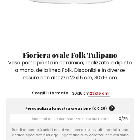
Quadri e Pannelli per Pareti
Scatole
Portatovaglioli
De Simone per Giusina
Tozzetti
Secchielli Portaghiaccio
Secchielli Portaghiaccio
Vasi
Tegamini
Sale e Pepe - Olio e Aceto
Vasi Mignon
Servizi di Piatti
Servizi di Piatti
Tozzetti
Secchielli Portaghiaccio
Set Sushi
Set Sushi
Sottopentola & Sottobottiglia
Sottopentola & Sottobottiglia
Vasi Mignon
Servizi di Piatti
Tazzine da Caffè con Piattino
Tazzine da Caffè con Piattino
Fioriera ovale Folk Tulipano
Set Sushi
Vaso porta pianta in ceramica, realizzato e dipinto
Tegami e Zuppiere
Tegami e Zuppiere
Sottopentola & Sottobottiglia
a mano, della linea Folk. Disponibile in diverse
Teiere
Teiere
misure con altezza 23x15 cm, 30x16 cm.
Tazzine da Caffè con Piattino
Tovaglie
Tovaglie
Tegami e Zuppiere
Scegli il formato:
30x16 cm
23x15 cm
Tovagliette Americane & Sottopiatti
Tovagliette Americane & Sottopiatti
Teiere
Vassoi
Vassoi
Personalizza la nostra creazione
(
€ 0,20
)
Tovaglie
Zuccheriere
Zuccheriere
0
/
25
Tovagliette Americane & Sottopiatti
Rendi ancora più unici i nostri vasi con delle iniziali, una data, una
dedica speciale! Puoi aggiungere fino a 25 caratteri che verranno
Vassoi