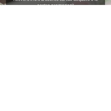
nostre promozioni!
Iscriviti
Ho letto e accetto le condizioni contenute nella
Privacy Policy
.
Ottimo
4,9
/5
405
recensioni
Le nostre recensioni a 4 e 5 stelle.