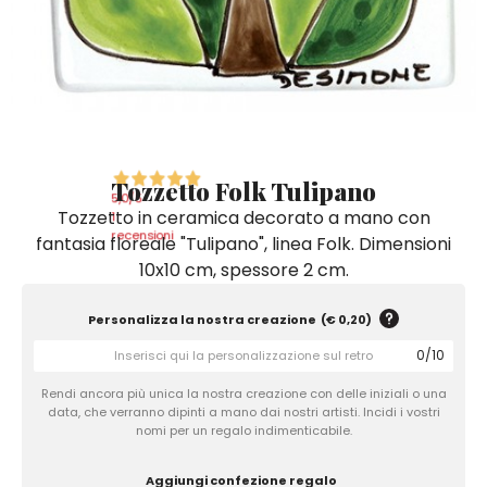
Quadri e Pannelli per Pareti
Scatole
Portatovaglioli
De Simone per Giusina
Tozzetti
Secchielli Portaghiaccio
Secchielli Portaghiaccio
Vasi
Tegamini
Sale e Pepe - Olio e Aceto
Vasi Mignon
Servizi di Piatti
Servizi di Piatti
Tozzetti
Secchielli Portaghiaccio
Set Sushi
Set Sushi
Sottopentola & Sottobottiglia
Sottopentola & Sottobottiglia
Vasi Mignon
Servizi di Piatti
Tazzine da Caffè con Piattino
Tazzine da Caffè con Piattino
Tozzetto Folk Tulipano
Set Sushi
5,0
/5
Tozzetto in ceramica decorato a mano con
Tegami e Zuppiere
Tegami e Zuppiere
1
Sottopentola & Sottobottiglia
recensioni
fantasia floreale "Tulipano", linea Folk. Dimensioni
Teiere
Teiere
10x10 cm, spessore 2 cm.
Tazzine da Caffè con Piattino
Tovaglie
Tovaglie
Tegami e Zuppiere
Personalizza la nostra creazione
(
€ 0,20
)
Tovagliette Americane & Sottopiatti
Tovagliette Americane & Sottopiatti
Teiere
0
/
10
Vassoi
Vassoi
Rendi ancora più unica la nostra creazione con delle iniziali o una
Tovaglie
Zuccheriere
Zuccheriere
data, che verranno dipinti a mano dai nostri artisti. Incidi i vostri
nomi per un regalo indimenticabile.
Tovagliette Americane & Sottopiatti
Aggiungi confezione regalo
Vassoi