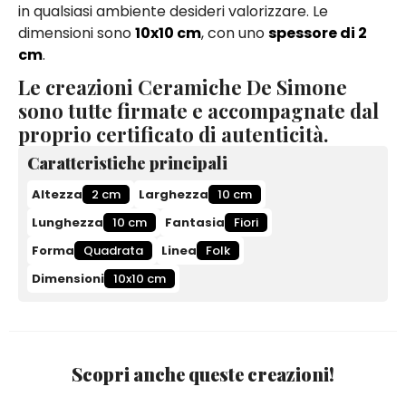
in qualsiasi ambiente desideri valorizzare. Le
dimensioni sono
10x10 cm
, con uno
spessore di 2
cm
.
Le creazioni Ceramiche De Simone
sono tutte firmate e accompagnate dal
proprio certificato di autenticità.
Caratteristiche principali
Altezza
2 cm
Larghezza
10 cm
Lunghezza
10 cm
Fantasia
Fiori
Forma
Quadrata
Linea
Folk
Dimensioni
10x10 cm
Scopri anche queste creazioni!