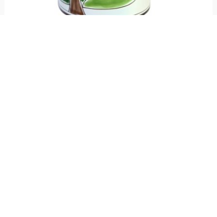
Portabottiglia o utensili Folk Tulipano
€ 69,00
Portabottiglie o utensili realizzato in ceramica e dipinto a mano, linea Folk,
fantasia Tulipano.
1
voti
Resta aggiornato!
Registrati adesso alla nostra newsletter per
ricevere il 10% di sconto sul tuo acquisto e le