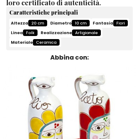
loro certificato di autenticità.
Caratteristiche principali
Altezza
20 cm
Diametro
10 cm
Fantasia
Fiori
Linea
Folk
Realizzazione
Artigianale
Materiale
Ceramica
Abbina con: