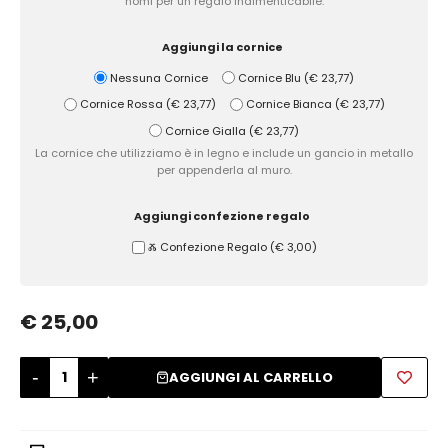
nomi per un regalo indimenticabile.
Zuccheriere
Aggiungi la cornice
Nessuna Cornice
Cornice Blu
(
€ 23,77
)
Cornice Rossa
(
€ 23,77
)
Cornice Bianca
(
€ 23,77
)
Cornice Gialla
(
€ 23,77
)
La cornice che utilizziamo è in legno e include un gancio in metallo
per appenderla al muro.
Aggiungi confezione regalo
Ⰶ Confezione Regalo
(
€ 3,00
)
€ 25,00
-
+
AGGIUNGI AL CARRELLO