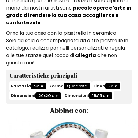
artigianato puro: le nostre creazioni sono dipinte a
mano dai nostri artisti sono
piccole opere d'arte in
grado di rendere la tua casa accogliente e
confortevole
.
Orna la tua casa con la piastrella in ceramica
Sole da sola o accompagnata da altre piastrelle in
catalogo: realizza pannelli personalizzati e regala
alle tue stanze quel tocco di
allegria
che non
guasta mai!
Caratteristiche principali
Fantasia
Sole
Forma
Quadrata
Linea
Folk
Dimensioni
20x20 cm
Dimensioni
15x15 cm
Abbina con: