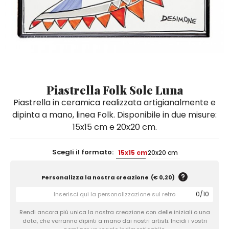
Quadri e Pannelli per Pareti
Scatole
Portatovaglioli
De Simone per Giusina
Tozzetti
Secchielli Portaghiaccio
Secchielli Portaghiaccio
Vasi
Tegamini
Sale e Pepe - Olio e Aceto
Vasi Mignon
Servizi di Piatti
Servizi di Piatti
Tozzetti
Secchielli Portaghiaccio
Set Sushi
Set Sushi
Sottopentola & Sottobottiglia
Sottopentola & Sottobottiglia
Vasi Mignon
Servizi di Piatti
Tazzine da Caffè con Piattino
Tazzine da Caffè con Piattino
Piastrella Folk Sole Luna
Set Sushi
Piastrella in ceramica realizzata artigianalmente e
Tegami e Zuppiere
Tegami e Zuppiere
Sottopentola & Sottobottiglia
dipinta a mano, linea Folk. Disponibile in due misure:
Teiere
Teiere
15x15 cm e 20x20 cm.
Tazzine da Caffè con Piattino
Tovaglie
Tovaglie
Tegami e Zuppiere
Scegli il formato:
15x15 cm
20x20 cm
Tovagliette Americane & Sottopiatti
Tovagliette Americane & Sottopiatti
Teiere
Vassoi
Vassoi
Personalizza la nostra creazione
(
€ 0,20
)
Tovaglie
Zuccheriere
Zuccheriere
0
/
10
Tovagliette Americane & Sottopiatti
Rendi ancora più unica la nostra creazione con delle iniziali o una
data, che verranno dipinti a mano dai nostri artisti. Incidi i vostri
Vassoi