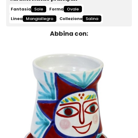
Fantasia
Sole
Forma
Ovale
Linea
Mangiallegro
Collezione
Salina
Abbina con: