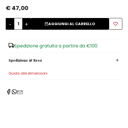
€ 47,00
Zuccheriere
-
+
AGGIUNGI AL CARRELLO
Spedizione gratuita a partire da €100
Spedizione & Reso
Guida alle dimensioni