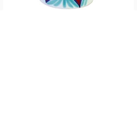
Portabottiglia o utensili Salina
€ 69,00
Portabottiglie o utensili realizzato in ceramica e dipinto a mano con fantasia
Salina, linea Mangiallegro.
Resta aggiornato!
Registrati adesso alla nostra newsletter per
ricevere il 10% di sconto sul tuo acquisto e le
nostre promozioni!