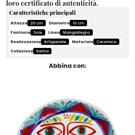
loro certificato di autenticità.
Caratteristiche principali
Altezza
20 cm
Diametro
10 cm
Fantasia
Sole
Linea
Mangiallegro
Realizzazione
Artigianale
Materiale
Ceramica
Collezione
Salina
Abbina con: