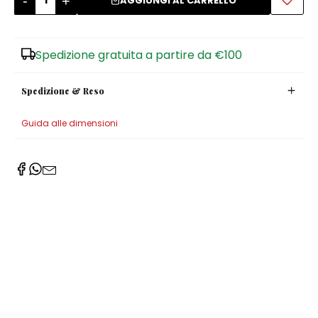
-
+
AGGIUNGI AL CARRELLO
Zuccheriere
Spedizione gratuita a partire da €100
Spedizione & Reso
Guida alle dimensioni