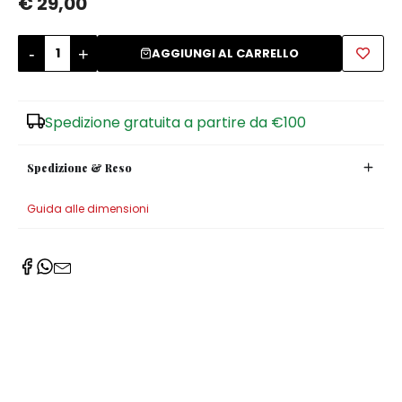
€ 29,00
Zuccheriere
-
+
AGGIUNGI AL CARRELLO
Spedizione gratuita a partire da €100
Spedizione & Reso
Guida alle dimensioni