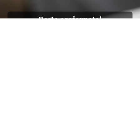
Resta aggiornato!
Registrati adesso alla nostra newsletter per
ricevere il 10% di sconto sul tuo acquisto e le
nostre promozioni!
Iscriviti
Ho letto e accetto le condizioni contenute nella
Privacy Policy
.
Ottimo