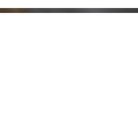
Resta aggiornato!
Registrati adesso alla nostra newsletter per
ricevere il 10% di sconto sul tuo acquisto e le
nostre promozioni!
Iscriviti
Ho letto e accetto le condizioni contenute nella
Privacy Policy
.