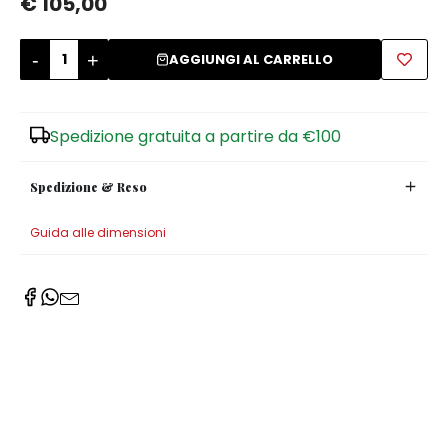
€ 105,00
Zuccheriere
-
+
AGGIUNGI AL CARRELLO
Spedizione gratuita a partire da €100
Spedizione & Reso
Guida alle dimensioni