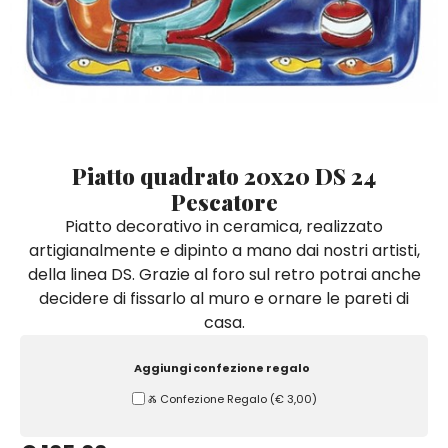
Quadri e Pannelli per Pareti
Scatole
Portatovaglioli
De Simone per Giusina
Tozzetti
Secchielli Portaghiaccio
Secchielli Portaghiaccio
Vasi
Tegamini
Sale e Pepe - Olio e Aceto
Vasi Mignon
Servizi di Piatti
Servizi di Piatti
Tozzetti
Secchielli Portaghiaccio
Set Sushi
Set Sushi
Sottopentola & Sottobottiglia
Sottopentola & Sottobottiglia
Vasi Mignon
Servizi di Piatti
Tazzine da Caffè con Piattino
Tazzine da Caffè con Piattino
Piatto quadrato 20x20 DS 24
Set Sushi
Pescatore
Tegami e Zuppiere
Tegami e Zuppiere
Sottopentola & Sottobottiglia
Piatto decorativo in ceramica, realizzato
Teiere
Teiere
artigianalmente e dipinto a mano dai nostri artisti,
Tazzine da Caffè con Piattino
Tovaglie
Tovaglie
della linea DS. Grazie al foro sul retro potrai anche
Tegami e Zuppiere
decidere di fissarlo al muro e ornare le pareti di
Tovagliette Americane & Sottopiatti
Tovagliette Americane & Sottopiatti
casa.
Teiere
Vassoi
Vassoi
Tovaglie
Aggiungi confezione regalo
Zuccheriere
Zuccheriere
Ⰶ Confezione Regalo
(
€ 3,00
)
Tovagliette Americane & Sottopiatti
Vassoi