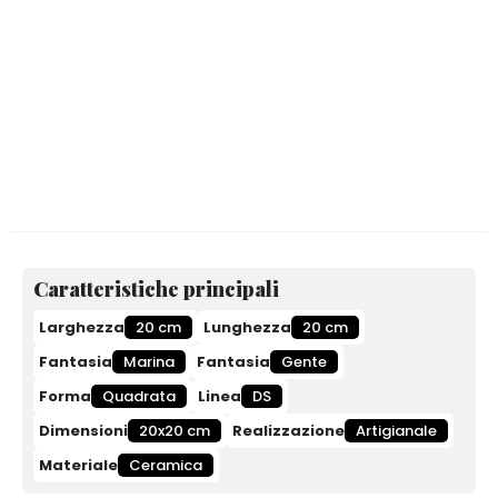
Caratteristiche principali
Larghezza
20 cm
Lunghezza
20 cm
Fantasia
Marina
Fantasia
Gente
Forma
Quadrata
Linea
DS
Dimensioni
20x20 cm
Realizzazione
Artigianale
Materiale
Ceramica