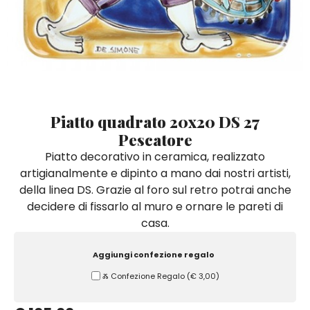
Quadri e Pannelli per Pareti
Scatole
Portatovaglioli
De Simone per Giusina
Tozzetti
Secchielli Portaghiaccio
Secchielli Portaghiaccio
Vasi
Tegamini
Sale e Pepe - Olio e Aceto
Vasi Mignon
Servizi di Piatti
Servizi di Piatti
Tozzetti
Secchielli Portaghiaccio
Set Sushi
Set Sushi
Sottopentola & Sottobottiglia
Sottopentola & Sottobottiglia
Vasi Mignon
Servizi di Piatti
Tazzine da Caffè con Piattino
Tazzine da Caffè con Piattino
Piatto quadrato 20x20 DS 27
Set Sushi
Pescatore
Tegami e Zuppiere
Tegami e Zuppiere
Sottopentola & Sottobottiglia
Piatto decorativo in ceramica, realizzato
Teiere
Teiere
artigianalmente e dipinto a mano dai nostri artisti,
Tazzine da Caffè con Piattino
Tovaglie
Tovaglie
della linea DS. Grazie al foro sul retro potrai anche
Tegami e Zuppiere
decidere di fissarlo al muro e ornare le pareti di
Tovagliette Americane & Sottopiatti
Tovagliette Americane & Sottopiatti
casa.
Teiere
Vassoi
Vassoi
Tovaglie
Aggiungi confezione regalo
Zuccheriere
Zuccheriere
Ⰶ Confezione Regalo
(
€ 3,00
)
Tovagliette Americane & Sottopiatti
Vassoi