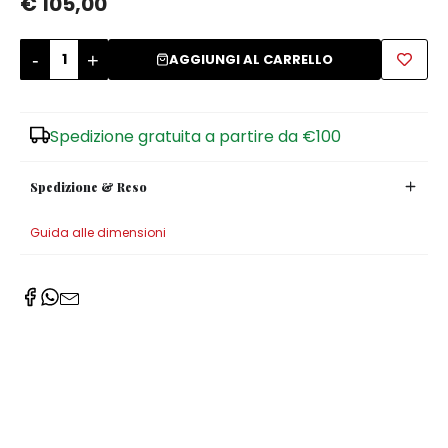
€ 105,00
Zuccheriere
-
+
AGGIUNGI AL CARRELLO
Spedizione gratuita a partire da €100
Spedizione & Reso
Guida alle dimensioni