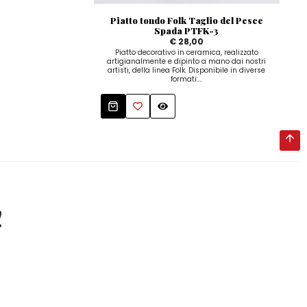
Piatto tondo Folk Taglio del Pesce
Spada PTFK-3
€ 28,00
Botti
mano
Piatto decorativo in ceramica, realizzato
artigianalmente e dipinto a mano dai nostri
artisti, della linea Folk. Disponibile in diverse
formati:...
!