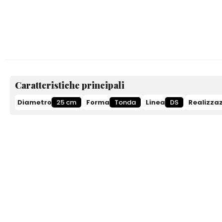
Caratteristiche principali
Diametro
25 cm
Forma
Tonda
Linea
DS
Realizza