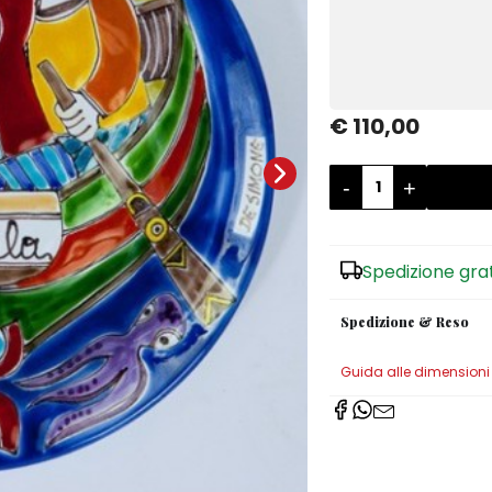
€ 110,00
-
+
Spedizione gra
Spedizione & Reso
Guida alle dimensioni