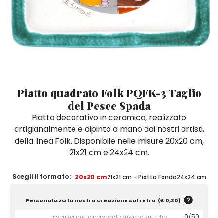
Quadri e Pannelli per Pareti
Scatole
Portatovaglioli
De Simone per Giusina
Tozzetti
Secchielli Portaghiaccio
Secchielli Portaghiaccio
Vasi
Tegamini
Sale e Pepe - Olio e Aceto
Vasi Mignon
Servizi di Piatti
Servizi di Piatti
Tozzetti
Secchielli Portaghiaccio
Set Sushi
Set Sushi
Sottopentola & Sottobottiglia
Sottopentola & Sottobottiglia
Vasi Mignon
Servizi di Piatti
Tazzine da Caffè con Piattino
Tazzine da Caffè con Piattino
Set Sushi
Piatto quadrato Folk PQFK-3 Taglio
Tegami e Zuppiere
Tegami e Zuppiere
Sottopentola & Sottobottiglia
del Pesce Spada
Teiere
Teiere
Piatto decorativo in ceramica, realizzato
Tazzine da Caffè con Piattino
artigianalmente e dipinto a mano dai nostri artisti,
Tovaglie
Tovaglie
della linea Folk. Disponibile nelle misure 20x20 cm,
Tegami e Zuppiere
Tovagliette Americane & Sottopiatti
Tovagliette Americane & Sottopiatti
21x21 cm e 24x24 cm.
Teiere
Vassoi
Vassoi
Scegli il formato:
20x20 cm
21x21 cm - Piatto Fondo
24x24 cm
Tovaglie
Zuccheriere
Zuccheriere
Tovagliette Americane & Sottopiatti
Personalizza la nostra creazione sul retro
(
€ 0,20
)
Vassoi
0
/
50