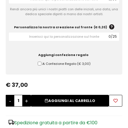
Rendi ancora più unici i nostri piatti con delle iniziali, una data, una
Zuccheriere
dedica speciale dipinti a mano dai nostri artisti.
Personalizza la nostra creazione sul fronte
(
€ 0,20
)
0
/
25
Aggiungi confezione regalo
Ⰶ Confezione Regalo
(
€ 3,00
)
€ 37,00
-
+
AGGIUNGI AL CARRELLO
Spedizione gratuita a partire da €100