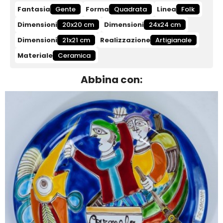
Fantasia
Gente
Forma
Quadrata
Linea
Folk
Dimensioni
20x20 cm
Dimensioni
24x24 cm
Dimensioni
21x21 cm
Realizzazione
Artigianale
Materiale
Ceramica
Abbina con: