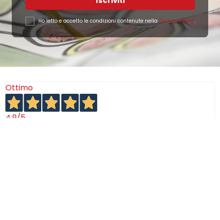
Iscriviti
Ho letto e accetto le condizioni contenute nella
Privacy Policy
.
Ottimo
4,9
/5
405
recensioni
Le nostre recensioni a 4 e 5 stelle.
Clicca qui per leggerle tutte >
Precedente
Successivo
18 Luglio 2026