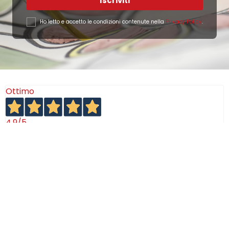
Iscriviti
Ho letto e accetto le condizioni contenute nella
Privacy Policy
.
Ottimo
4,9
/5
405
recensioni
Le nostre recensioni a 4 e 5 stelle.
Clicca qui per leggerle tutte >
Precedente
Successivo
18 Luglio 2026