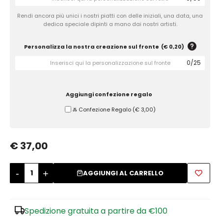
Rendi ancora più unici i nostri piatti con delle iniziali, una data, una
Zuccheriere
dedica speciale dipinti a mano dai nostri artisti.
Personalizza la nostra creazione sul fronte
(
€ 0,20
)
0
/
25
Aggiungi confezione regalo
Ⰶ Confezione Regalo
(
€ 3,00
)
€ 37,00
-
+
AGGIUNGI AL CARRELLO
Spedizione gratuita a partire da €100