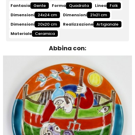
Fantasia
Gente
Forma
Quadrata
Linea
Folk
Dimensioni
24x24 cm
Dimensioni
21x21 cm
Dimensioni
20x20 cm
Realizzazione
Artigianale
Materiale
Ceramica
Abbina con: