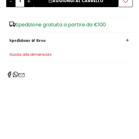
-
+
AGGIUNGI AL CARRELLO
Zuccheriere
Spedizione gratuita a partire da €100
Spedizione & Reso
Guida alle dimensioni