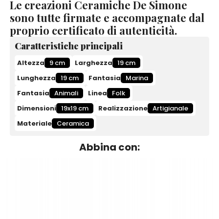
Le creazioni Ceramiche De Simone
sono tutte firmate e accompagnate dal
proprio certificato di autenticità.
Caratteristiche principali
Altezza
9 cm
Larghezza
19 cm
Lunghezza
19 cm
Fantasia
Marina
Fantasia
Animali
Linea
Folk
Dimensioni
19x19 cm
Realizzazione
Artigianale
Materiale
Ceramica
Abbina con: