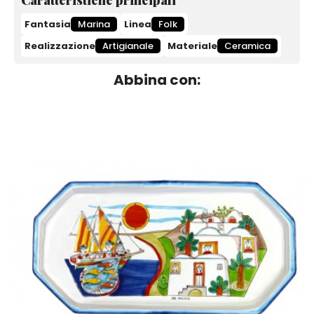
Fantasia
Marina
Linea
Folk
Realizzazione
Artigianale
Materiale
Ceramica
Abbina con: