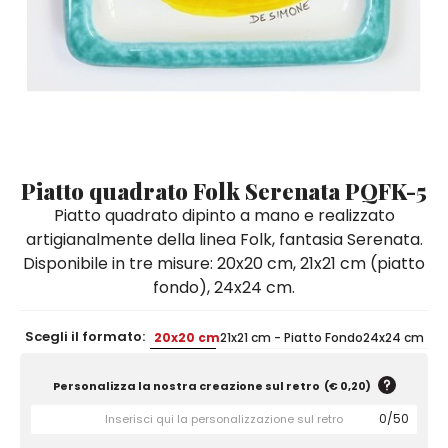
Quadri e Pannelli per Pareti
Scatole
Portatovaglioli
De Simone per Giusina
Tozzetti
Secchielli Portaghiaccio
Secchielli Portaghiaccio
Vasi
Tegamini
Sale e Pepe - Olio e Aceto
Vasi Mignon
Servizi di Piatti
Servizi di Piatti
Tozzetti
Secchielli Portaghiaccio
Set Sushi
Set Sushi
Sottopentola & Sottobottiglia
Sottopentola & Sottobottiglia
Vasi Mignon
Servizi di Piatti
Tazzine da Caffè con Piattino
Tazzine da Caffè con Piattino
Set Sushi
Piatto quadrato Folk Serenata PQFK-5
Tegami e Zuppiere
Tegami e Zuppiere
Sottopentola & Sottobottiglia
Piatto quadrato dipinto a mano e realizzato
Teiere
Teiere
artigianalmente della linea Folk, fantasia Serenata.
Tazzine da Caffè con Piattino
Disponibile in tre misure: 20x20 cm, 21x21 cm (piatto
Tovaglie
Tovaglie
fondo), 24x24 cm.
Tegami e Zuppiere
Tovagliette Americane & Sottopiatti
Tovagliette Americane & Sottopiatti
Teiere
Scegli il formato:
20x20 cm
21x21 cm - Piatto Fondo
24x24 cm
Vassoi
Vassoi
Tovaglie
Zuccheriere
Zuccheriere
Personalizza la nostra creazione sul retro
(
€ 0,20
)
Tovagliette Americane & Sottopiatti
0
/
50
Vassoi