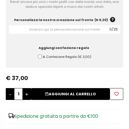
Rendi ancora più unici i nostri piatti con delle iniziali, una data, una
dedica speciale dipinti a mano dai nostri artisti.
Zuccheriere
Personalizza la nostra creazione sul fronte
(
€ 0,20
)
0
/
25
Aggiungi confezione regalo
Ⰶ Confezione Regalo
(
€ 3,00
)
€ 37,00
-
+
AGGIUNGI AL CARRELLO
Spedizione gratuita a partire da €100