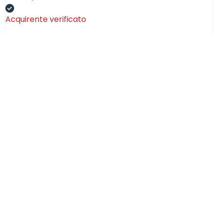
Acquirente verificato
08 Luglio 2026
Consegna puntualissima, imballo perfetto. Sulle
ceramiche nulla dire se non semplicemente
STUPENDE!
Acquirente verificato
02 Luglio 2026
Efficaci! Ceramica bellissima arrivata intatta!
Acquirente verificato
28 Giugno 2026