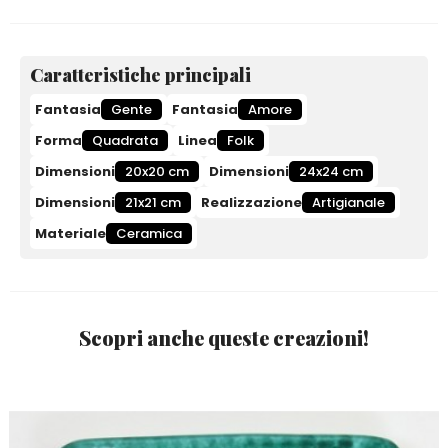
Caratteristiche principali
Fantasia
Gente
Fantasia
Amore
Forma
Quadrata
Linea
Folk
Dimensioni
20x20 cm
Dimensioni
24x24 cm
Dimensioni
21x21 cm
Realizzazione
Artigianale
Materiale
Ceramica
Scopri anche queste creazioni!