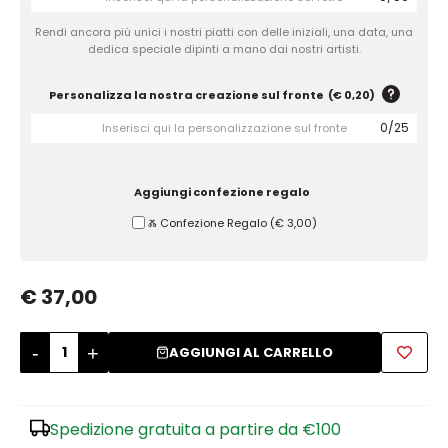
Rendi ancora più unici i nostri piatti con delle iniziali, una data, una
Zuccheriere
dedica speciale dipinti a mano dai nostri artisti.
Personalizza la nostra creazione sul fronte
(
€ 0,20
)
0
/
25
Aggiungi confezione regalo
Ⰶ Confezione Regalo
(
€ 3,00
)
€ 37,00
-
+
AGGIUNGI AL CARRELLO
Spedizione gratuita a partire da €100