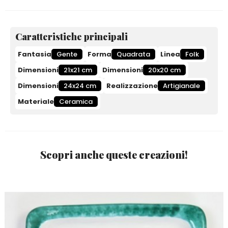
Caratteristiche principali
Fantasia
Gente
Forma
Quadrata
Linea
Folk
Dimensioni
21x21 cm
Dimensioni
20x20 cm
Dimensioni
24x24 cm
Realizzazione
Artigianale
Materiale
Ceramica
Scopri anche queste creazioni!