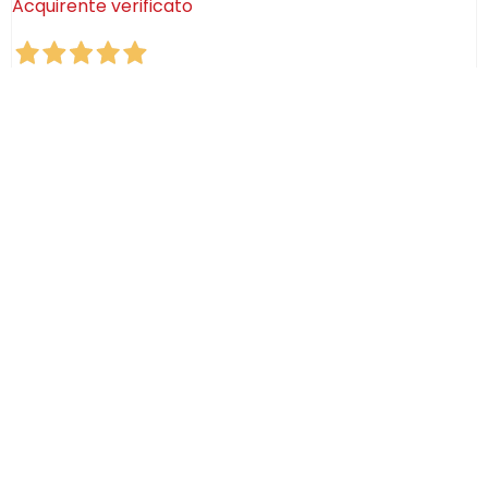
Acquirente verificato
08 Luglio 2026
Consegna puntualissima, imballo perfetto. Sulle
ceramiche nulla dire se non semplicemente
STUPENDE!
Acquirente verificato
02 Luglio 2026
Efficaci! Ceramica bellissima arrivata intatta!
Acquirente verificato
28 Giugno 2026
Ich mag die schönen Motive und Farben von