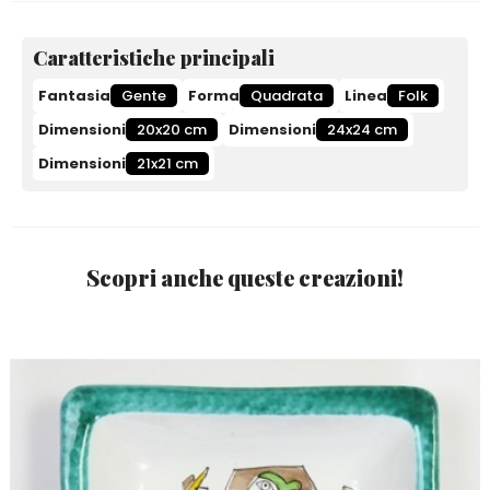
Caratteristiche principali
Fantasia
Gente
Forma
Quadrata
Linea
Folk
Dimensioni
20x20 cm
Dimensioni
24x24 cm
Dimensioni
21x21 cm
Scopri anche queste creazioni!