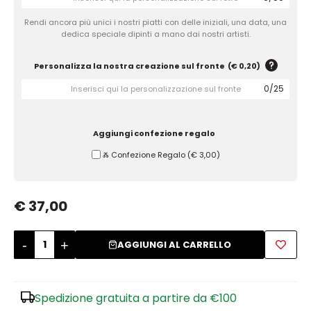
Rendi ancora più unici i nostri piatti con delle iniziali, una data, una
Zuccheriere
dedica speciale dipinti a mano dai nostri artisti.
Personalizza la nostra creazione sul fronte
(
€ 0,20
)
0
/
25
Aggiungi confezione regalo
Ⰶ Confezione Regalo
(
€ 3,00
)
€ 37,00
-
+
AGGIUNGI AL CARRELLO
Spedizione gratuita a partire da €100