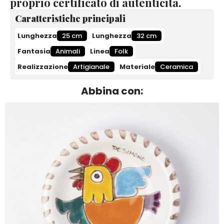
proprio certificato di autenticità.
Caratteristiche principali
Lunghezza
25 cm
Lunghezza
32 cm
Fantasia
Animali
Linea
Folk
Realizzazione
Artigianale
Materiale
Ceramica
Abbina con: