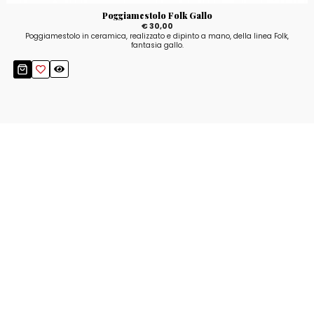
Poggiamestolo Folk Gallo
€ 30,00
Poggiamestolo in ceramica, realizzato e dipinto a mano, della linea Folk,
fantasia gallo.
Resta aggiornato!
Registrati adesso alla nostra newsletter per
ricevere il 10% di sconto sul tuo acquisto e le
nostre promozioni!