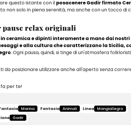
are questo istante con il
posacenere Gadir firmato Ce
to non solo in piena serenità, ma anche con un tocco di c
er pause relax originali
i in ceramica e dipinti interamente a mano dai nostri
aesaggi e alla cultura che caratterizzano la Sicilia, c
legro
. Ogni pausa, quindi, si tinge di un'atmosfera folkloristi
etti da posizionare utilizzare anche all'aperto senza correre 
 fa per te!
Fantasia
Marina
Fantasia
Animali
Linea
Mangiallegro
zione
Gadir