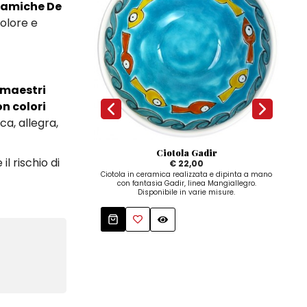
ramiche De
olore e
 maestri
on colori
ca, allegra,
Ciotola Gadir
il rischio di
€ 22,00
Ciotola in ceramica realizzata e dipinta a mano
Uo
con fantasia Gadir, linea Mangiallegro.
cer
Disponibile in varie misure.
dai no