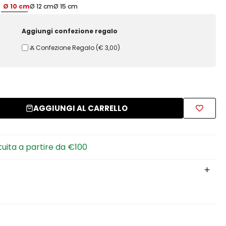
Ø 10 cm
Ø 12 cm
Ø 15 cm
Aggiungi confezione regalo
Ⰶ Confezione Regalo
(
€ 3,00
)
AGGIUNGI AL CARRELLO
tuita a partire da €100