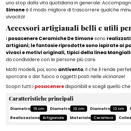
uno stop dalla vita quotidiana in generale. Accompagn
Simone
è il modo migliore di trascorrere qualche minu
vivacità!
Accessori artigianali belli e utili p
I
posacenere Ceramiche De Simone
sono
realizzat
artigiani; le fantasie riprodotte sono ispirate ai p
vivaci e motivi originali, tipici della linea Mangial
da condividere con le persone più care.
Molti modelli, poi, sono
antivento
, il che li rende perf
sporcare o dar fuoco a oggetti posti nelle vicinanze!
Scopri tutti i
posacenere
disponibili e scegli quello che
Caratteristiche principali
Diametro
15 cm
Diametro
10 cm
Diametro
12 cm
Realizzazione
Artigianale
Materiale
Ceramica
Colle