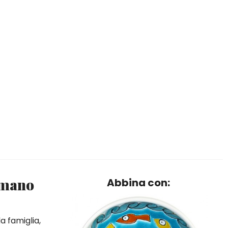
a mano
Abbina con:
a famiglia,