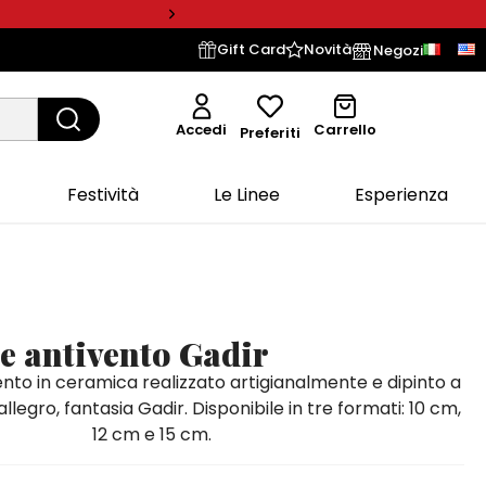
Gift Card
Novità
Negozi
Accedi
Carrello
Preferiti
Festività
Le Linee
Esperienza
e antivento Gadir
to in ceramica realizzato artigianalmente e dipinto a
legro, fantasia Gadir. Disponibile in tre formati: 10 cm,
12 cm e 15 cm.