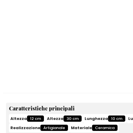
Caratteristiche principali
Altezza
12 cm
Altezza
30 cm
Lunghezza
10 cm
L
Realizzazione
Artigianale
Materiale
Ceramica