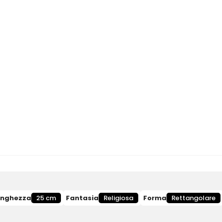
unghezza
25 cm
Fantasia
Religiosa
Forma
Rettangolare