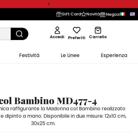
Gift Card
Novità
Negozi
Accedi
Carrello
Preferiti
Festività
Le Linee
Esperienza
col Bambino MD477-4
ica raffigurante la Madonna col Bambino realizzato
e dipinto a mano. Disponibile in due misure: 12x10 cm,
30x25 cm.