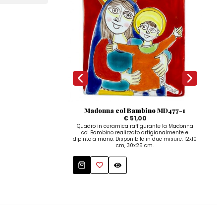
Madonna col Bambino MD477-1
€ 51,00
Quadro in ceramica raffigurante la Madonna
Qua
col Bambino realizzato artigianalmente e
c
dipinto a mano. Disponibile in due misure: 12x10
e d
cm, 30x25 cm.