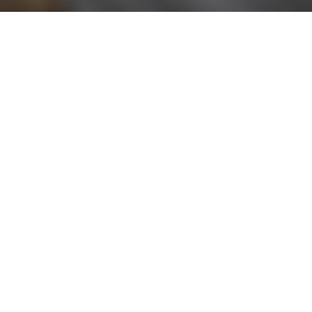
Resta aggiornato!
Registrati adesso alla nostra newsletter per
ricevere il 10% di sconto sul tuo acquisto e le
nostre promozioni!
Iscriviti
Ho letto e accetto le condizioni contenute nella
Privacy Policy
.
Ottimo