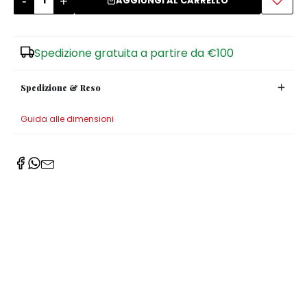
-
+
AGGIUNGI AL CARRELLO
Zuccheriere
Spedizione gratuita a partire da €100
Spedizione & Reso
Guida alle dimensioni