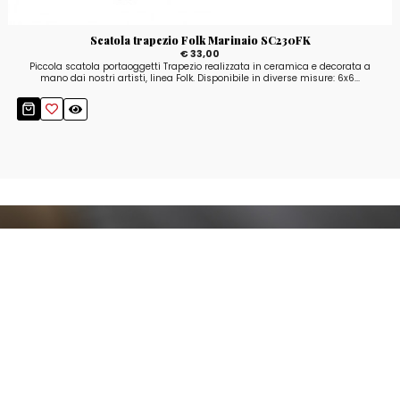
Scatola trapezio Folk Marinaio SC230FK
€ 33,00
Piccola scatola portaoggetti Trapezio realizzata in ceramica e decorata a
mano dai nostri artisti, linea Folk. Disponibile in diverse misure: 6x6...
Resta aggiornato!
Registrati adesso alla nostra newsletter per
ricevere il 10% di sconto sul tuo acquisto e le
nostre promozioni!