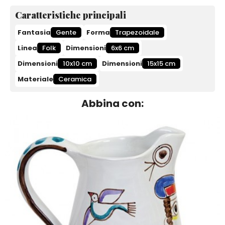
Caratteristiche principali
Fantasia
Gente
Forma
Trapezoidale
Linea
Folk
Dimensioni
6x6 cm
Dimensioni
10x10 cm
Dimensioni
15x15 cm
Materiale
Ceramica
Abbina con: