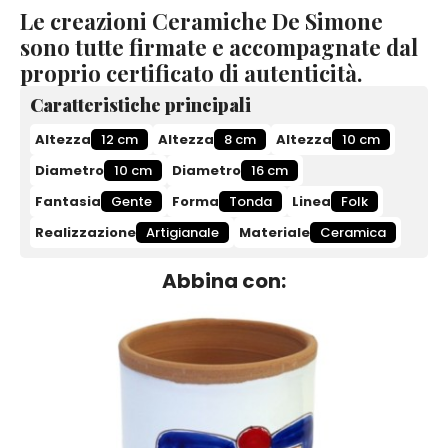
Le creazioni Ceramiche De Simone
sono tutte firmate e accompagnate dal
proprio certificato di autenticità.
Caratteristiche principali
Altezza
12 cm
Altezza
8 cm
Altezza
10 cm
Diametro
10 cm
Diametro
16 cm
Fantasia
Gente
Forma
Tonda
Linea
Folk
Realizzazione
Artigianale
Materiale
Ceramica
Abbina con: