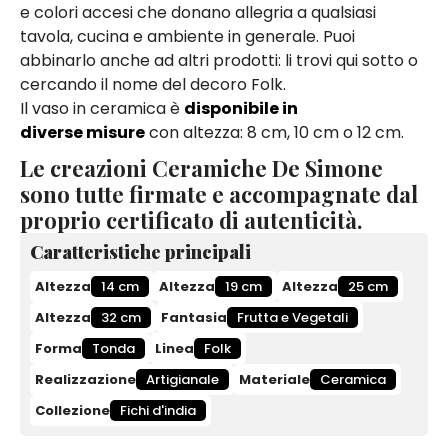
e colori accesi che donano allegria a qualsiasi
tavola, cucina e ambiente in generale. Puoi
abbinarlo anche ad altri prodotti: li trovi qui sotto o
cercando il nome del decoro Folk.
Il vaso in ceramica è
disponibile in
diverse misure
con altezza: 8 cm, 10 cm o 12 cm.
Le creazioni Ceramiche De Simone
sono tutte firmate e accompagnate dal
proprio certificato di autenticità.
Caratteristiche principali
Altezza
14 cm
Altezza
19 cm
Altezza
25 cm
Altezza
32 cm
Fantasia
Frutta e Vegetali
Forma
Tonda
Linea
Folk
Realizzazione
Artigianale
Materiale
Ceramica
Collezione
Fichi d'india