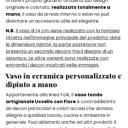
ornare il proprio giardino. Grazie al suo design
originale e colorato,
realizzato totalmente a
mano
, il vaso da arredo interno o esterno può
diventare un accessorio utile ed elegante.
N.B.
Il vaso di 14 cm viene realizzato con la fantasia
ritratta nell'immagine principale del prodotto; date
le dimensioni ridotte, la parte posteriore non
presenta un secondo decoro ma il disegno di un
asterisco. Le altre varianti sono realizzate con
entrambi i decori mostrati nelle immagini.
Vaso in ceramica personalizzato e
dipinto a mano
Appartenente alla linea Folk, il
vaso tondo
artigianale Uccello con Fiore
è contraddistinto
da decori particolari e colori accesi che donano
allegria a qualsiasi tavola, cucina e ambiente in
generale. Puoi abbinarlo anche ad altri prodotti: li