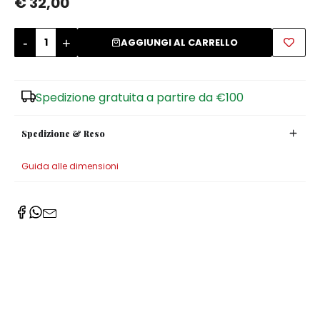
€ 32,00
Zuccheriere
-
+
AGGIUNGI AL CARRELLO
Spedizione gratuita a partire da €100
Spedizione & Reso
Guida alle dimensioni