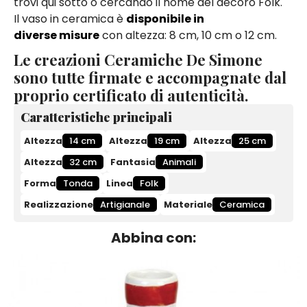
trovi qui sotto o cercando il nome del decoro Folk.
Il vaso in ceramica è
disponibile in
diverse misure
con altezza: 8 cm, 10 cm o 12 cm.
Le creazioni Ceramiche De Simone
sono tutte firmate e accompagnate dal
proprio certificato di autenticità.
Caratteristiche principali
Altezza
14 cm
Altezza
19 cm
Altezza
25 cm
Altezza
32 cm
Fantasia
Animali
Forma
Tonda
Linea
Folk
Realizzazione
Artigianale
Materiale
Ceramica
Abbina con: