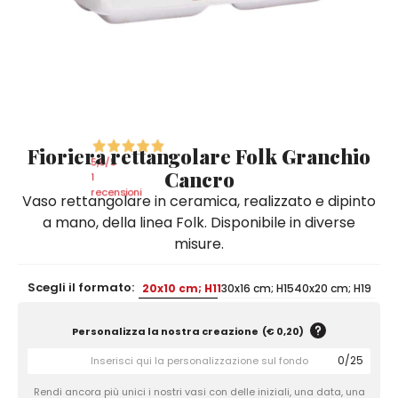
Quadri e Pannelli per Pareti
Scatole
Portatovaglioli
De Simone per Giusina
Tozzetti
Secchielli Portaghiaccio
Secchielli Portaghiaccio
Vasi
Tegamini
Sale e Pepe - Olio e Aceto
Vasi Mignon
Servizi di Piatti
Servizi di Piatti
Tozzetti
Secchielli Portaghiaccio
Set Sushi
Set Sushi
Sottopentola & Sottobottiglia
Sottopentola & Sottobottiglia
Vasi Mignon
Servizi di Piatti
Tazzine da Caffè con Piattino
Tazzine da Caffè con Piattino
Fioriera rettangolare Folk Granchio
Set Sushi
5,0
/5
Cancro
Tegami e Zuppiere
Tegami e Zuppiere
1
Sottopentola & Sottobottiglia
recensioni
Vaso rettangolare in ceramica, realizzato e dipinto
Teiere
Teiere
a mano, della linea Folk. Disponibile in diverse
Tazzine da Caffè con Piattino
Tovaglie
Tovaglie
misure.
Tegami e Zuppiere
Tovagliette Americane & Sottopiatti
Tovagliette Americane & Sottopiatti
Scegli il formato:
20x10 cm; H11
30x16 cm; H15
40x20 cm; H19
Teiere
Vassoi
Vassoi
Tovaglie
Personalizza la nostra creazione
(
€ 0,20
)
Zuccheriere
Zuccheriere
Tovagliette Americane & Sottopiatti
0
/
25
Rendi ancora più unici i nostri vasi con delle iniziali, una data, una
Vassoi