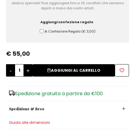
dedica speciale! Puoi aggiungere fino a 25 caratteri che verranno
dipinti a mano dai nostri artisti.
Zuccheriere
Aggiungi confezione regalo
Ⰶ Confezione Regalo
(
€ 3,00
)
€ 55,00
-
+
AGGIUNGI AL CARRELLO
Spedizione gratuita a partire da €100
Spedizione & Reso
Guida alle dimensioni