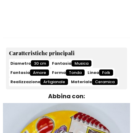
Caratteristiche principali
Diametro
30 cm
Fantasia
Musica
Fantasia
Amore
Forma
Tonda
Linea
Folk
Realizzazione
Artigianale
Materiale
Ceramica
Abbina con: