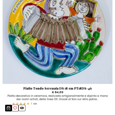
Piatto Tondo Serenata DS 18 cm PT18DS-46
€ 94,00
Piatto decorativo in ceramica, realizzato artigianalmente e dipinto a mano
dai nostri artisti, della linea DS. Grazie al foro sul retro potrai...
1
voti