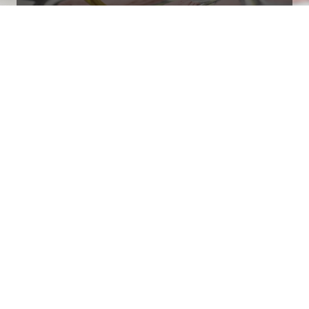
Ottimo
4,9
/5
405
recensioni
Le nostre recensioni a 4 e 5 stelle.
Clicca qui per leggerle tutte >
Precedente
Successivo
18 Luglio 2026
Ottimi prodotti bella azienda