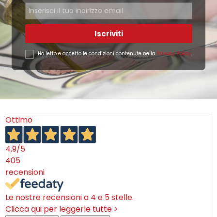
Iscriviti
Ho letto e accetto le condizioni contenute nella
Privacy Policy
.
Ottimo
4,9
/5
405
recensioni
Le nostre recensioni a 4 e 5 stelle.
Clicca qui per leggerle tutte >