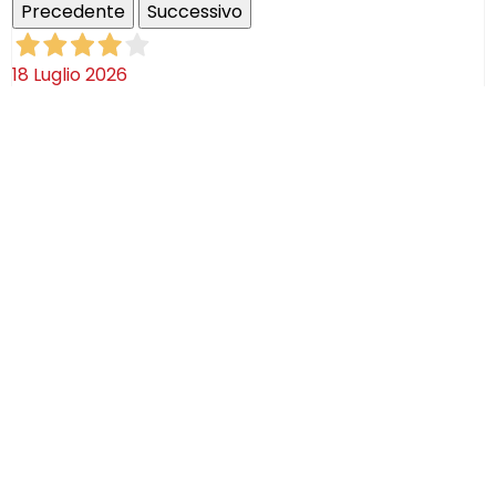
Precedente
Successivo
18 Luglio 2026
Ottimi prodotti bella azienda
Acquirente verificato
08 Luglio 2026
Consegna puntualissima, imballo perfetto. Sulle
ceramiche nulla dire se non semplicemente
STUPENDE!
Acquirente verificato
02 Luglio 2026
Efficaci! Ceramica bellissima arrivata intatta!