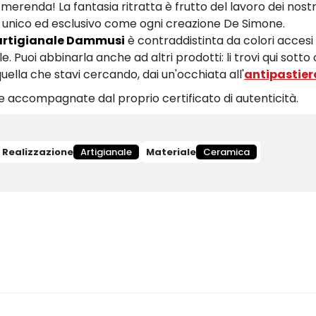
merenda! La fantasia ritratta è frutto del lavoro dei nostri
o unico ed esclusivo come ogni creazione De Simone.
 artigianale Dammusi
è contraddistinta da colori acces
e. Puoi abbinarla anche ad altri prodotti: li trovi qui sott
ella che stavi cercando, dai un'occhiata all'
antipastie
 accompagnate dal proprio certificato di autenticità.
Realizzazione
Artigianale
Materiale
Ceramica