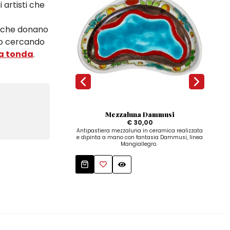
 artisti che
i che donano
o o cercando
ra tonda
.
Mezzaluna Dammusi
€ 30,00
Antipastiera mezzaluna in ceramica realizzata
Broc
e dipinta a mano con fantasia Dammusi, linea
ma
Mangiallegro.
Dam