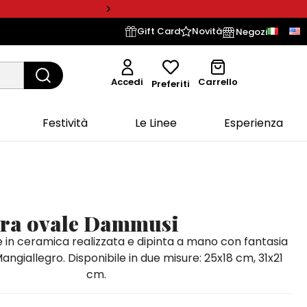
Gift Card
Novità
Negozi
Accedi
Carrello
Preferiti
Festività
Le Linee
Esperienza
era ovale Dammusi
e in ceramica realizzata e dipinta a mano con fantasia
ngiallegro. Disponibile in due misure: 25x18 cm, 31x21
cm.