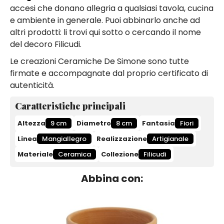
accesi che donano allegria a qualsiasi tavola, cucina
e ambiente in generale. Puoi abbinarlo anche ad
altri prodotti: li trovi qui sotto o cercando il nome
del decoro Filicudi.
Le creazioni Ceramiche De Simone sono tutte
firmate e accompagnate dal proprio certificato di
autenticità.
Caratteristiche principali
Altezza
9 cm
Diametro
8 cm
Fantasia
Fiori
Linea
Mangiallegro
Realizzazione
Artigianale
Materiale
Ceramica
Collezione
Filicudi
Abbina con: