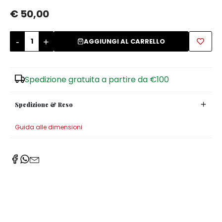
€ 50,00
Zuccheriere
-
+
AGGIUNGI AL CARRELLO
Spedizione gratuita a partire da €100
Spedizione & Reso
Guida alle dimensioni