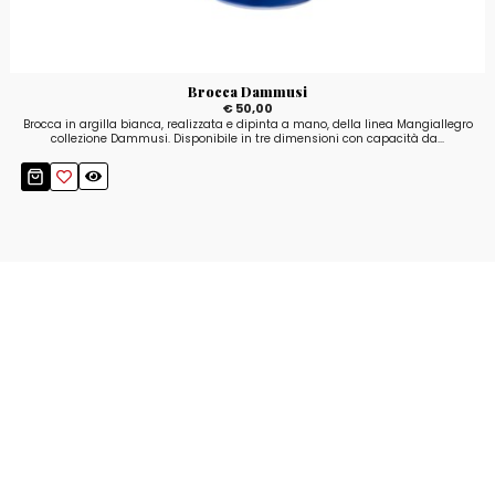
Brocca Dammusi
€ 50,00
Brocca in argilla bianca, realizzata e dipinta a mano, della linea Mangiallegro
collezione Dammusi. Disponibile in tre dimensioni con capacità da...
Resta aggiornato!
Registrati adesso alla nostra newsletter per
ricevere il 10% di sconto sul tuo acquisto e le
nostre promozioni!