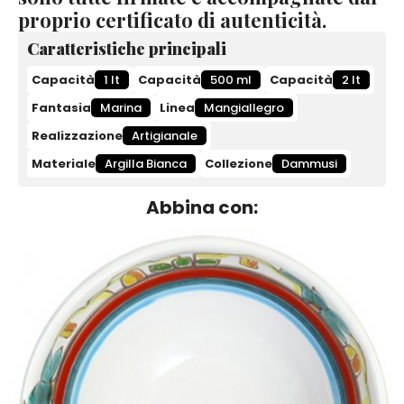
proprio certificato di autenticità.
Caratteristiche principali
Capacità
1 lt
Capacità
500 ml
Capacità
2 lt
Fantasia
Marina
Linea
Mangiallegro
Realizzazione
Artigianale
Materiale
Argilla Bianca
Collezione
Dammusi
Abbina con: