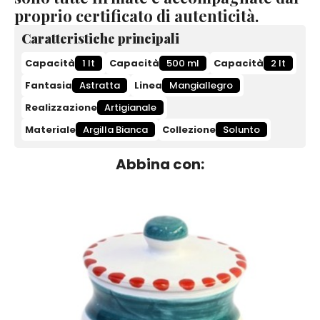
proprio certificato di autenticità.
Caratteristiche principali
Capacità
1 lt
Capacità
500 ml
Capacità
2 lt
Fantasia
Astratta
Linea
Mangiallegro
Realizzazione
Artigianale
Materiale
Argilla Bianca
Collezione
Solunto
Abbina con: