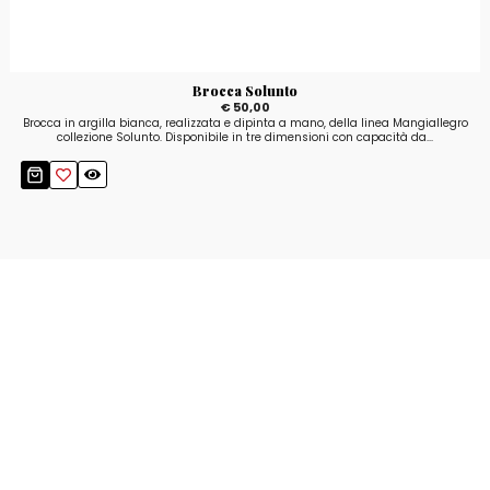
Brocca Solunto
€ 50,00
Brocca in argilla bianca, realizzata e dipinta a mano, della linea Mangiallegro
collezione Solunto. Disponibile in tre dimensioni con capacità da...
Resta aggiornato!
Registrati adesso alla nostra newsletter per
ricevere il 10% di sconto sul tuo acquisto e le
nostre promozioni!