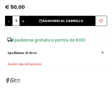
€ 50,00
Zuccheriere
-
+
AGGIUNGI AL CARRELLO
Spedizione gratuita a partire da €100
Spedizione & Reso
Guida alle dimensioni