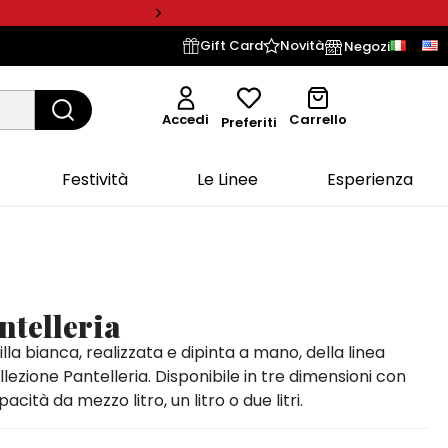
Gift Card
Novità
Negozi
Accedi
Carrello
Preferiti
Festività
Le Linee
Esperienza
ntelleria
lla bianca, realizzata e dipinta a mano, della linea
lezione Pantelleria. Disponibile in tre dimensioni con
acità da mezzo litro, un litro o due litri.