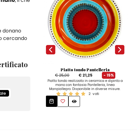
 mano
, il che
he donano
o o cercando
rtificato
Piatto tondo Pantelleria
Ta
€ 25,00
€ 21,25
- 15%
Piatto tondo realizzato in ceramica e dipinto a
Set 
mano con fantasia Pantelleria, linea
cer
Mangiallegro. Disponibile in diverse misure.
lin
ale
2
voti