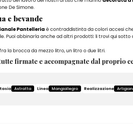
rutto del lavoro dei nostri artisti che l'hanno
decorata a
ione De Simone.
ua e bevande
ianale Pantelleria
è contraddistinta da colori accesi c
e. Puoi abbinarla anche ad altri prodotti: li trovi qui sott
a la brocca da mezzo litro, un litro o due litri.
utte firmate e accompagnate dal proprio ce
tasia
Astratta
Linea
Mangiallegro
Realizzazione
Artigian