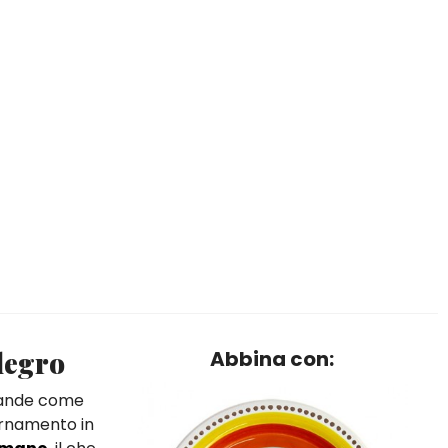
legro
Abbina con:
evande come
ornamento in