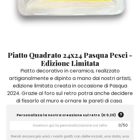
Quadri e Pannelli per Pareti
Scatole
Portatovaglioli
De Simone per Giusina
Tozzetti
Secchielli Portaghiaccio
Secchielli Portaghiaccio
Vasi
Tegamini
Sale e Pepe - Olio e Aceto
Vasi Mignon
Servizi di Piatti
Servizi di Piatti
Tozzetti
Secchielli Portaghiaccio
Set Sushi
Set Sushi
Sottopentola & Sottobottiglia
Sottopentola & Sottobottiglia
Vasi Mignon
Servizi di Piatti
Tazzine da Caffè con Piattino
Tazzine da Caffè con Piattino
Piatto Quadrato 24x24 Pasqua Pesci -
Set Sushi
Edizione Limitata
Tegami e Zuppiere
Tegami e Zuppiere
Sottopentola & Sottobottiglia
Piatto decorativo in ceramica, realizzato
Teiere
Teiere
artigianalmente e dipinto a mano dai nostri artisti,
Tazzine da Caffè con Piattino
Tovaglie
Tovaglie
edizione limitata creata in occasione di Pasqua
Tegami e Zuppiere
2024. Grazie al foro sul retro potrai anche decidere
Tovagliette Americane & Sottopiatti
Tovagliette Americane & Sottopiatti
di fissarlo al muro e ornare le pareti di casa.
Teiere
Vassoi
Vassoi
Tovaglie
Personalizza la nostra creazione sul retro
(
€ 0,20
)
Zuccheriere
Zuccheriere
0
/
50
Tovagliette Americane & Sottopiatti
Rendi ancora più unici i nostri piatti con delle iniziali, una data, una
Vassoi