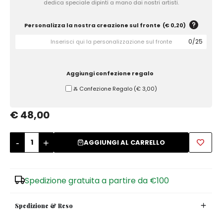
dedica speciale dipinti a mano dai nostri artisti.
Zuccheriere
Personalizza la nostra creazione sul fronte
(
€ 0,20
)
0
/
25
Aggiungi confezione regalo
Ⰶ Confezione Regalo
(
€ 3,00
)
€ 48,00
-
+
AGGIUNGI AL CARRELLO
Spedizione gratuita a partire da €100
Spedizione & Reso