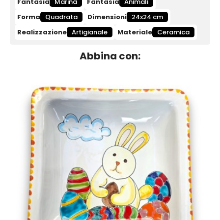
Fantasia
Marina
Fantasia
Animali
Forma
Quadrata
Dimensioni
24x24 cm
Realizzazione
Artigianale
Materiale
Ceramica
Abbina con: