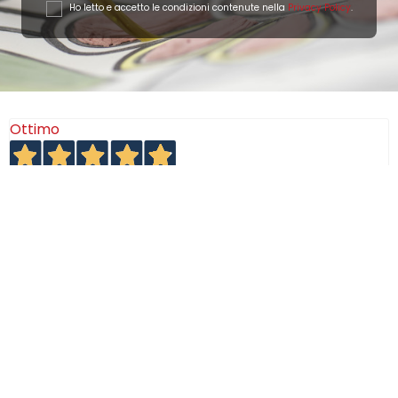
Ho letto e accetto le condizioni contenute nella
Privacy Policy
.
Ottimo
4,9
/5
405
recensioni
Le nostre recensioni a 4 e 5 stelle.
Clicca qui per leggerle tutte >
Precedente
Successivo
18 Luglio 2026
Ottimi prodotti bella azienda