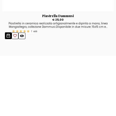
Piastrella Dammusi
€ 25,00
Piastrella in ceramica realizzata artigianalmente e dipinta a mano, linea
Mangiallegro, collezione Dammusi.Disponibile in due misure: 15x15 cm e...
1
voti
Resta aggiornato!
Registrati adesso alla nostra newsletter per
ricevere il 10% di sconto sul tuo acquisto e le
nostre promozioni!