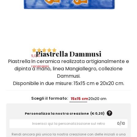
Quadri e Pannelli per Pareti
Scatole
Portatovaglioli
De Simone per Giusina
Tozzetti
Secchielli Portaghiaccio
Secchielli Portaghiaccio
Vasi
Tegamini
Sale e Pepe - Olio e Aceto
Vasi Mignon
Servizi di Piatti
Servizi di Piatti
Tozzetti
Secchielli Portaghiaccio
Set Sushi
Set Sushi
Sottopentola & Sottobottiglia
Sottopentola & Sottobottiglia
Vasi Mignon
Servizi di Piatti
Tazzine da Caffè con Piattino
Tazzine da Caffè con Piattino
Piastrella Dammusi
Set Sushi
5,0
/5
Piastrella in ceramica realizzata artigianalmente e
Tegami e Zuppiere
Tegami e Zuppiere
1
Sottopentola & Sottobottiglia
recensioni
dipinta a mano, linea Mangiallegro, collezione
Teiere
Teiere
Dammusi.
Tazzine da Caffè con Piattino
Tovaglie
Tovaglie
Disponibile in due misure: 15x15 cm e 20x20 cm.
Tegami e Zuppiere
Tovagliette Americane & Sottopiatti
Tovagliette Americane & Sottopiatti
Scegli il formato:
15x15 cm
20x20 cm
Teiere
Vassoi
Vassoi
Tovaglie
Personalizza la nostra creazione
(
€ 0,20
)
Zuccheriere
Zuccheriere
Tovagliette Americane & Sottopiatti
0
/
10
Rendi ancora più unica la nostra creazione con delle iniziali o una
Vassoi