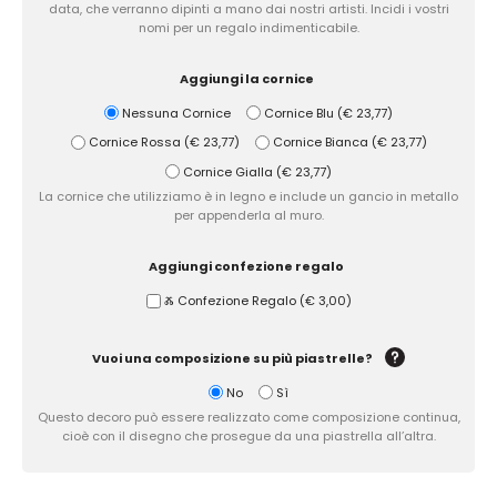
data, che verranno dipinti a mano dai nostri artisti. Incidi i vostri
nomi per un regalo indimenticabile.
Zuccheriere
Aggiungi la cornice
Nessuna Cornice
Cornice Blu
(
€ 23,77
)
Cornice Rossa
(
€ 23,77
)
Cornice Bianca
(
€ 23,77
)
Cornice Gialla
(
€ 23,77
)
La cornice che utilizziamo è in legno e include un gancio in metallo
per appenderla al muro.
Aggiungi confezione regalo
Ⰶ Confezione Regalo
(
€ 3,00
)
Vuoi una composizione su più piastrelle?
No
Sì
Questo decoro può essere realizzato come composizione continua,
cioè con il disegno che prosegue da una piastrella all’altra.