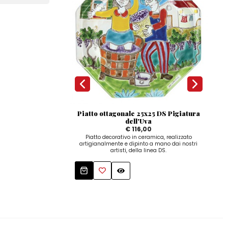
Piatto ottagonale 25x25 DS Pigiatura
dell'Uva
€ 116,00
arti
Piatto decorativo in ceramica, realizzato
Dispo
artigianalmente e dipinto a mano dai nostri
artisti, della linea DS.