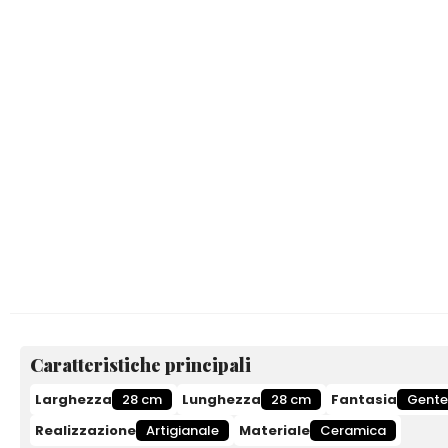
Caratteristiche principali
Larghezza
28 cm
Lunghezza
28 cm
Fantasia
Gente
Realizzazione
Artigianale
Materiale
Ceramica