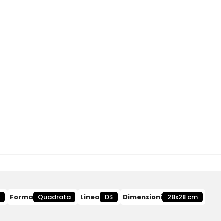
Forma
Quadrata
Linea
DS
Dimensioni
28x28 cm