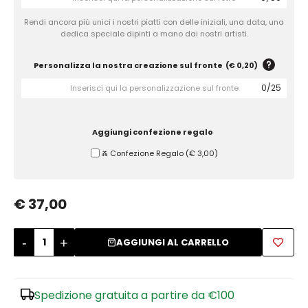
Rendi ancora più unici i nostri piatti con delle iniziali, una data, una
Zuccheriere
dedica speciale dipinti a mano dai nostri artisti.
Personalizza la nostra creazione sul fronte
(
€ 0,20
)
0
/
25
Aggiungi confezione regalo
Ⰶ Confezione Regalo
(
€ 3,00
)
€ 37,00
-
+
AGGIUNGI AL CARRELLO
Spedizione gratuita a partire da €100