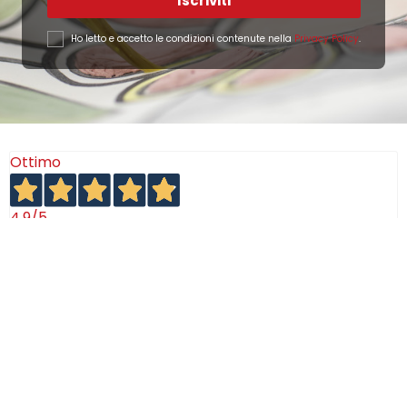
Iscriviti
Ho letto e accetto le condizioni contenute nella
Privacy Policy
.
Ottimo
4,9
/5
405
recensioni
Le nostre recensioni a 4 e 5 stelle.
Clicca qui per leggerle tutte >
Precedente
Successivo
18 Luglio 2026