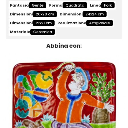
Fantasia
Gente
Forma
Quadrata
Linea
Folk
Dimensioni
20x20 cm
Dimensioni
24x24 cm
Dimensioni
21x21 cm
Realizzazione
Artigianale
Materiale
Ceramica
Abbina con: