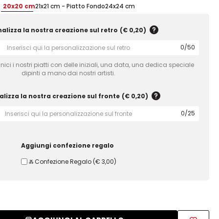
20x20 cm
21x21 cm - Piatto Fondo
24x24 cm
alizza la nostra creazione sul retro
(
€ 0,20
)
0
/
50
ici i nostri piatti con delle iniziali, una data, una dedica speciale
dipinti a mano dai nostri artisti.
lizza la nostra creazione sul fronte
(
€ 0,20
)
0
/
25
Aggiungi confezione regalo
Ⰶ Confezione Regalo
(
€ 3,00
)