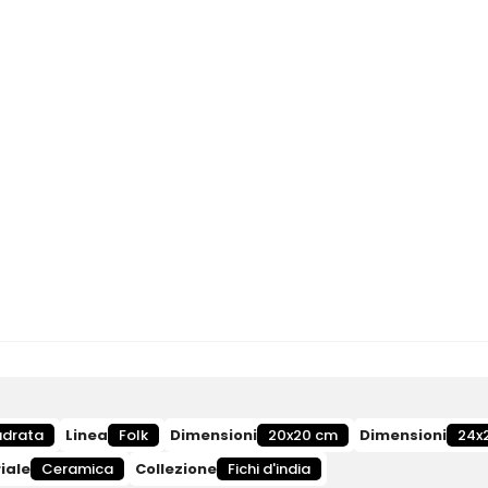
drata
Linea
Folk
Dimensioni
20x20 cm
Dimensioni
24x
iale
Ceramica
Collezione
Fichi d'india