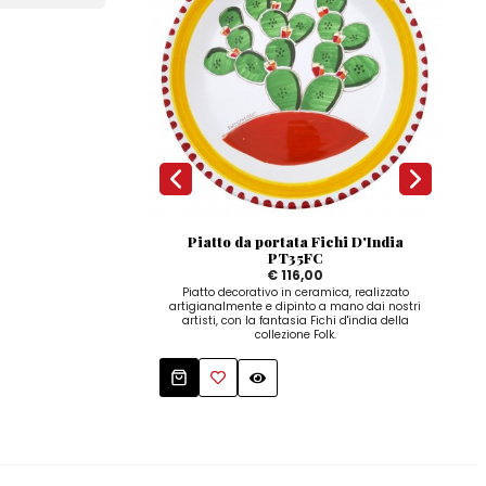
Piatto da portata Fichi D'India
D
PT35FC
€ 116,00
Dis
dip
Piatto decorativo in ceramica, realizzato
artigianalmente e dipinto a mano dai nostri
artisti, con la fantasia Fichi d'india della
collezione Folk.