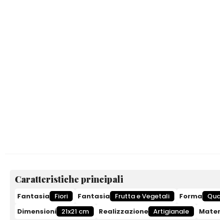
Caratteristiche principali
Fantasia
Fiori
Fantasia
Frutta e Vegetali
Forma
Qua
Dimensioni
21x21 cm
Realizzazione
Artigianale
Mater