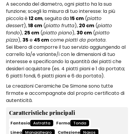
A seconda del diametro, ogni piatto ha la sua
funzione; scegli la misura di tuo interesse: la più
piccola è
12 cm
, seguita da
15 cm
(
piatto
dessert
),
18 cm
(
piatto frutta
),
20 cm
(
piatto
fondo
),
25 cm
(
piatto piano
),
30 cm
(
piatto
pizza
),
35
e
45 cm
come
piatti da portata
.
Sei libero di comporre il tuo servizio aggiungendo al
carrello la/e variante/i con le dimensioni di tuo
interesse e specificando la quantità dei piatti che
desideri acquistare (es. 4 piatti piani e 1 da portata;
6 piatti fondi, 6 piatti piani e 6 da portata).
Le creazioni Ceramiche De Simone sono tutte
firmate e accompagnate dal proprio certificato di
autenticità.
Caratteristiche principali
Fantasia
Astratta
Forma
Tonda
Linea
Mangiallegro
Collezione
Naxos