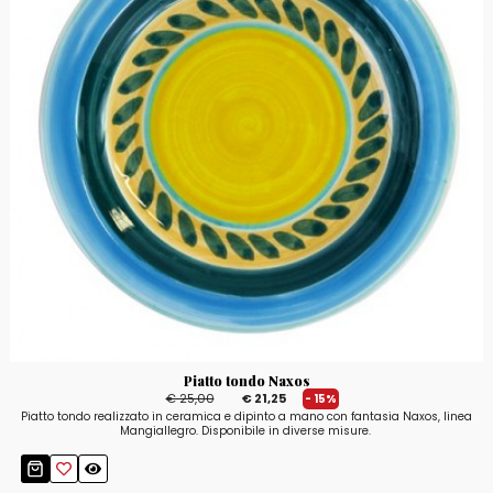
Piatto tondo Naxos
€ 25,00
€ 21,25
- 15%
Piatto tondo realizzato in ceramica e dipinto a mano con fantasia Naxos, linea
Mangiallegro. Disponibile in diverse misure.