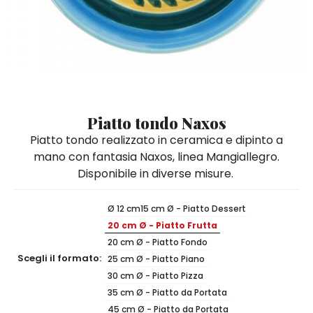
Quadri e Pannelli per Pareti
Scatole
Portatovaglioli
De Simone per Giusina
Tozzetti
Secchielli Portaghiaccio
Secchielli Portaghiaccio
Vasi
Tegamini
Sale e Pepe - Olio e Aceto
Vasi Mignon
Servizi di Piatti
Servizi di Piatti
Tozzetti
Secchielli Portaghiaccio
Set Sushi
Set Sushi
Sottopentola & Sottobottiglia
Sottopentola & Sottobottiglia
Vasi Mignon
Servizi di Piatti
Tazzine da Caffè con Piattino
Tazzine da Caffè con Piattino
Piatto tondo Naxos
Set Sushi
Piatto tondo realizzato in ceramica e dipinto a
Tegami e Zuppiere
Tegami e Zuppiere
Sottopentola & Sottobottiglia
mano con fantasia Naxos, linea Mangiallegro.
Teiere
Teiere
Disponibile in diverse misure.
Tazzine da Caffè con Piattino
Tovaglie
Tovaglie
Tegami e Zuppiere
Ø 12 cm
15 cm Ø - Piatto Dessert
Tovagliette Americane & Sottopiatti
Tovagliette Americane & Sottopiatti
20 cm Ø - Piatto Frutta
Teiere
Vassoi
Vassoi
20 cm Ø - Piatto Fondo
Tovaglie
Scegli il formato:
25 cm Ø - Piatto Piano
Zuccheriere
Zuccheriere
30 cm Ø - Piatto Pizza
Tovagliette Americane & Sottopiatti
35 cm Ø - Piatto da Portata
45 cm Ø - Piatto da Portata
Vassoi