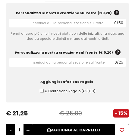
Zuccheriere
Personalizza la nostra creazione sul retro
(
€ 0,20
)
0
/
50
Rendi ancora più unici i nostri piatti con delle iniziali, una data, una
dedica speciale dipinti a mano dai nostri artisti.
Personalizza la nostra creazione sul fronte
(
€ 0,20
)
0
/
25
Aggiungi confezione regalo
Ⰶ Confezione Regalo
(
€ 3,00
)
€ 21,25
€ 25,00
- 15%
-
+
AGGIUNGI AL CARRELLO