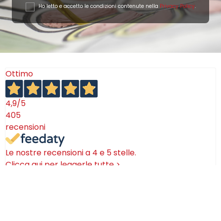
Ho letto e accetto le condizioni contenute nella
Privacy Policy
.
Ottimo
4,9
/5
405
recensioni
Le nostre recensioni a 4 e 5 stelle.
Clicca qui per leggerle tutte >
Precedente
Successivo
18 Luglio 2026
Ottimi prodotti bella azienda