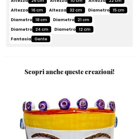
Altezza
26 cm
Altezza
10 cm
Altezza
22 cm
Altezza
16 cm
Altezza
32 cm
Diametro
15 cm
Diametro
18 cm
Diametro
21 cm
Diametro
24 cm
Diametro
12 cm
Fantasia
Gente
Scopri anche queste creazioni!